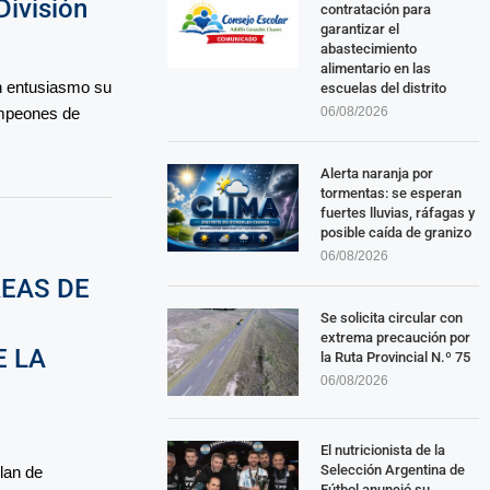
ivisión
contratación para
garantizar el
abastecimiento
alimentario en las
an entusiasmo su
escuelas del distrito
06/08/2026
ampeones de
Alerta naranja por
tormentas: se esperan
fuertes lluvias, ráfagas y
posible caída de granizo
06/08/2026
REAS DE
Se solicita circular con
extrema precaución por
E LA
la Ruta Provincial N.º 75
06/08/2026
El nutricionista de la
Selección Argentina de
lan de
Fútbol anunció su