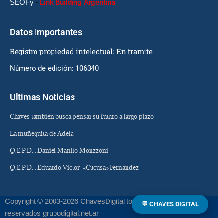
SEOFy
-
Link Building Argentina
Datos Importantes
Registro propiedad intelectual: En tramite
Número de edición: 106340
Ultimas Noticias
Chaves también busca pensar su futuro a largo plazo
La muñequita de Adela
Q.E.P.D. : Daniel Manlio Monzzoni
Q.E.P.D. : Eduardo Víctor «Cucusa» Fernández
Copyright © 2003-2026 ChavesDigital todos los derechos
💬 CHAVES DIGITAL
reservados grupodigital.net.ar