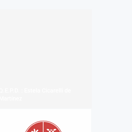
Q.E.P.D. : Estela Cicarelli de
Martínez