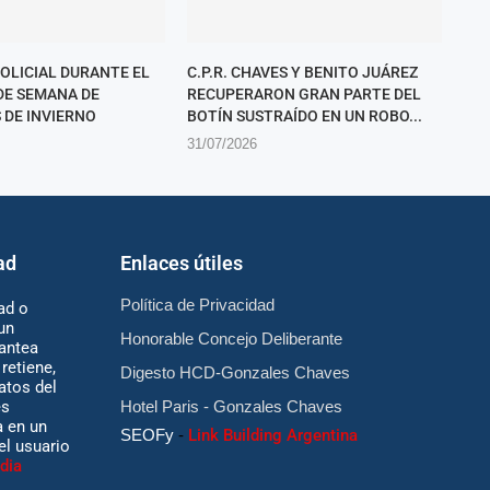
POLICIAL DURANTE EL
C.P.R. CHAVES Y BENITO JUÁREZ
 DE SEMANA DE
RECUPERARON GRAN PARTE DEL
 DE INVIERNO
BOTÍN SUSTRAÍDO EN UN ROBO...
31/07/2026
ad
Enlaces útiles
Política de Privacidad
ad o
un
Honorable Concejo Deliberante
antea
retiene,
Digesto HCD-Gonzales Chaves
atos del
es
Hotel Paris - Gonzales Chaves
 en un
SEOFy
-
Link Building Argentina
 el usuario
dia