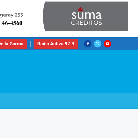
e la Garma
Radio Activa 97.9