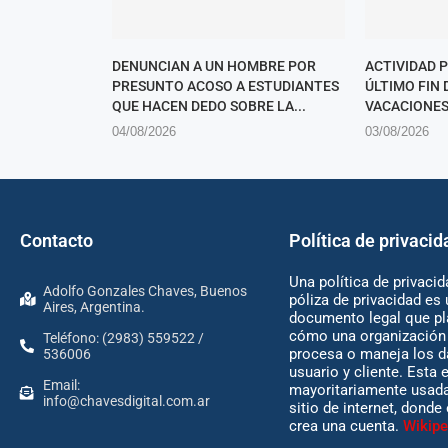
DENUNCIAN A UN HOMBRE POR
ACTIVIDAD 
PRESUNTO ACOSO A ESTUDIANTES
ÚLTIMO FIN
QUE HACEN DEDO SOBRE LA...
VACACIONES
04/08/2026
03/08/2026
Contacto
Política de privacid
Una política de privacid
Adolfo Gonzales Chaves, Buenos
póliza de privacidad es 
Aires, Argentina.
documento legal que pl
cómo una organización 
Teléfono: (2983) 559522 /
procesa o maneja los d
536006
usuario y cliente. Esta 
Email:
mayoritariamente usada
info@chavesdigital.com.ar
sitio de internet, donde
crea una cuenta.
Wikipe