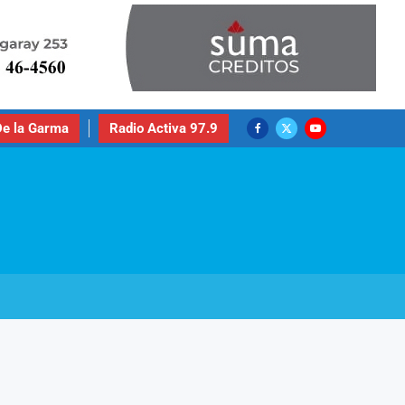
e la Garma
Radio Activa 97.9