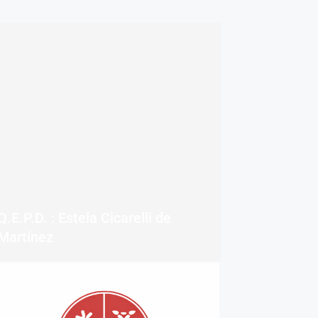
Q.E.P.D. : Estela Cicarelli de
Martínez