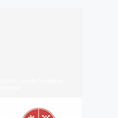
Q.E.P.D. : Estela Cicarelli de
Martínez