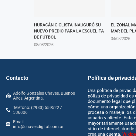
HURACÁN CICLISTA INAUGURÓ SU
EL ZONAL M
NUEVO PREDIO PARA LA ESCUELITA
MAR DEL PL
DE FÚTBOL
04/08/2026
08/08/2026
Contacto
Política de privacid
Una política de privacid
Adolfo Gonzales Chaves, Buenos
póliza de privacidad es 
Aires, Argentina.
documento legal que pl
cómo una organización 
Teléfono: (2983) 559522 /
procesa o maneja los d
536006
usuario y cliente. Esta 
Email:
mayoritariamente usada
info@chavesdigital.com.ar
sitio de internet, donde
crea una cuenta.
Wikipe