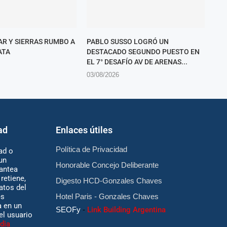
AR Y SIERRAS RUMBO A
PABLO SUSSO LOGRÓ UN
ATA
DESTACADO SEGUNDO PUESTO EN
EL 7° DESAFÍO AV DE ARENAS...
03/08/2026
ad
Enlaces útiles
Política de Privacidad
ad o
un
Honorable Concejo Deliberante
antea
retiene,
Digesto HCD-Gonzales Chaves
atos del
es
Hotel Paris - Gonzales Chaves
 en un
SEOFy
-
Link Building Argentina
 el usuario
dia