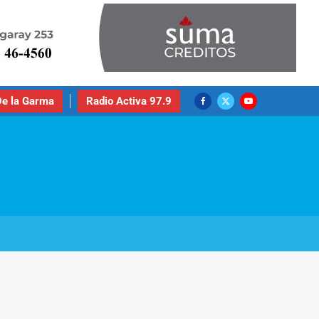
e la Garma
Radio Activa 97.9