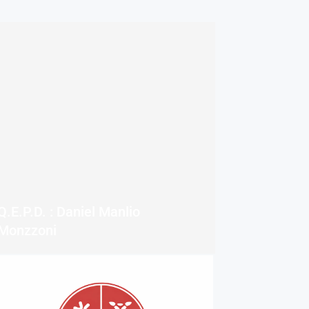
Q.E.P.D. : Daniel Manlio
Monzzoni