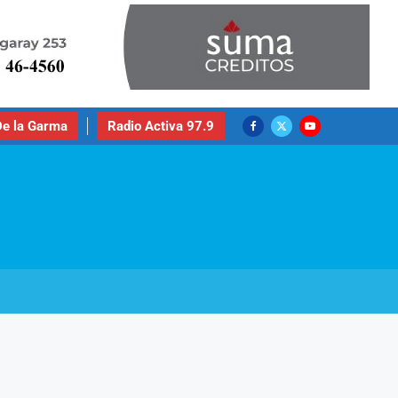
e la Garma
Radio Activa 97.9