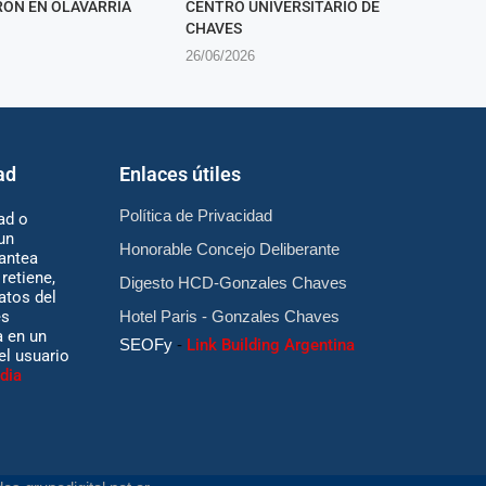
ON EN OLAVARRÍA
CENTRO UNIVERSITARIO DE
CHAVES
26/06/2026
ad
Enlaces útiles
Política de Privacidad
ad o
un
Honorable Concejo Deliberante
antea
retiene,
Digesto HCD-Gonzales Chaves
atos del
es
Hotel Paris - Gonzales Chaves
 en un
SEOFy
-
Link Building Argentina
 el usuario
dia