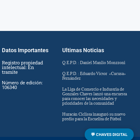
Datos Importantes
Ultimas Noticias
Registro propiedad
Q.E.P.D. : Daniel Manlio Monzzoni
intelectual: En
tramite
Q.E.P.D. : Eduardo Víctor «Cucusa»
Fernández
Número de edición:
106340
La Liga de Comercio e Industria de
Gonzales Chaves lanzó una encuesta
para conocer las necesidades y
prioridades de la comunidad
Huracán Ciclista inauguró su nuevo
predio para la Escuelita de Fútbol
💬 CHAVES DIGITAL