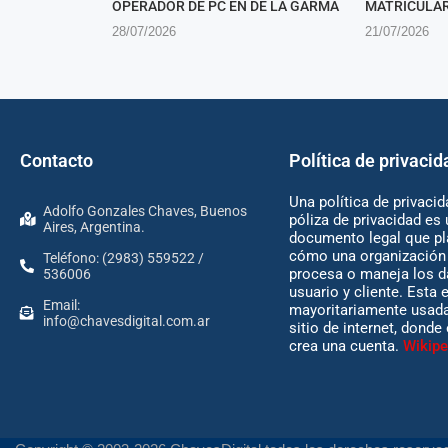
OPERADOR DE PC EN DE LA GARMA
MATRICULAR
28/07/2026
21/07/2026
Contacto
Política de privacid
Una política de privacid
Adolfo Gonzales Chaves, Buenos
póliza de privacidad es 
Aires, Argentina.
documento legal que pl
cómo una organización 
Teléfono: (2983) 559522 /
procesa o maneja los d
536006
usuario y cliente. Esta 
Email:
mayoritariamente usada
info@chavesdigital.com.ar
sitio de internet, donde
crea una cuenta.
Wikipe