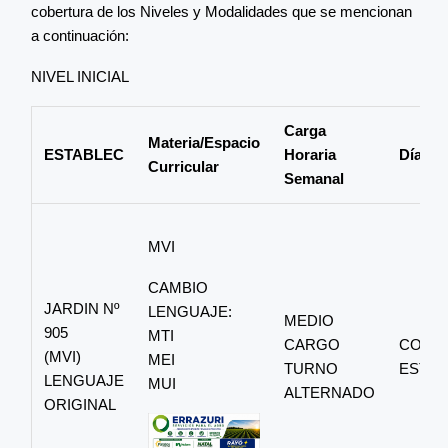
cobertura de los Niveles y Modalidades que se mencionan
a continuación:
NIVEL INICIAL
Carga
Materia/Espacio
ESTABLEC
Horaria
Días y
Curricular
Semanal
MVI
CAMBIO
JARDIN Nº
LENGUAJE:
MEDIO
905
MTI
CARGO
CONSU
(MVI)
MEI
TURNO
ESTAB
LENGUAJE
MUI
ALTERNADO
ORIGINAL