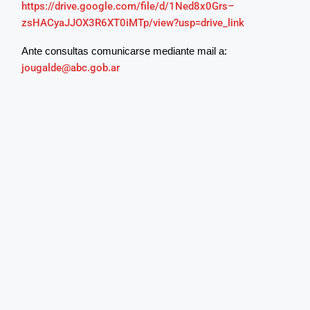
https://drive.google.com/file/d/1Ned8x0Grs–
zsHACyaJJOX3R6XT0iMTp/view?usp=drive_link
Ante consultas comunicarse mediante mail a:
jougalde@abc.gob.ar