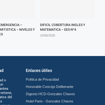
 EMERGENCIA –
DIFICIL COBERTURA INGLES Y
RTISTICA – NIVELES Y
MATEMATICA – EES Nº4
ES
24/06/2026
ad
Enlaces útiles
Política de Privacidad
ad o
un
Honorable Concejo Deliberante
antea
retiene,
Digesto HCD-Gonzales Chaves
atos del
es
Hotel Paris - Gonzales Chaves