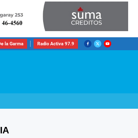
e la Garma
Radio Activa 97.9
IA