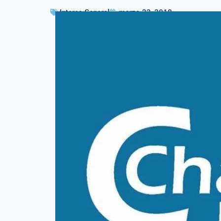
Interes General
marzo 22, 2018