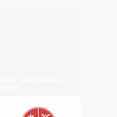
Q.E.P.D. : Estela Cicarelli de
Martínez