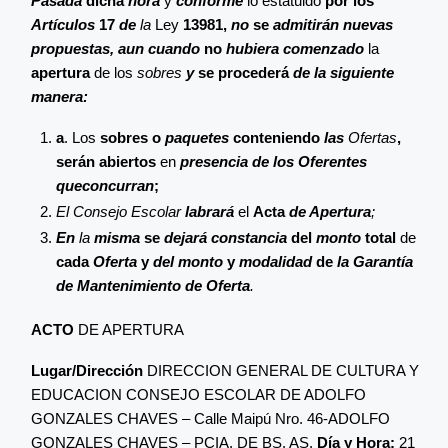
Pasada
dicha
hora
y
conforme
lo estatuido
por los
Artículos
17
de
la
Ley
13981,
no
se
admitirán nuevas
propuestas, aun
cuando
no
hubiera comenzado
la
apertura
de los
sobres
y
se procederá
de la siguiente
manera
:
a
. Los
sobres o
paquetes
conteniendo
las
Ofertas
,
serán abiertos
en
presencia de los Oferentes
queconcurran
;
El Consejo Escolar
labrará
el
Acta
de Apertura
;
En
la
misma
se
dejará constancia
del
monto
total
de
cada
Oferta
y
del monto
y
modalidad
de
la Garantía
de
Mantenimiento de Oferta
.
ACTO
DE APERTURA
Lugar/Dirección
DIRECCION GENERAL DE CULTURA Y
EDUCACION CONSEJO ESCOLAR DE ADOLFO
GONZALES CHAVES – Calle Maipú Nro. 46-ADOLFO
GONZALES CHAVES – PCIA. DE BS. AS.
Día y Hora:
21