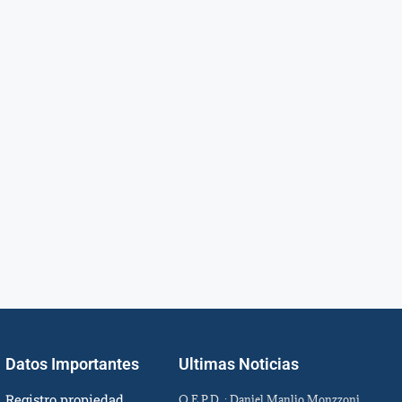
Datos Importantes
Ultimas Noticias
Registro propiedad
Q.E.P.D. : Daniel Manlio Monzzoni