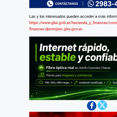
Las y los interesados pueden acceder a más infor
https://www.gba.gob.ar/hacienda_y_finanzas/cons
finanzas.dpom@ec.gba.gov.ar
.