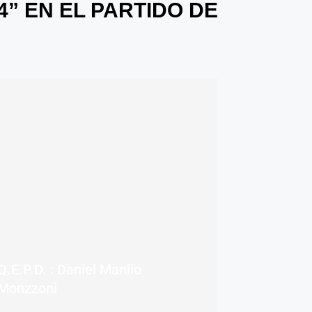
4” EN EL PARTIDO DE
Q.E.P.D. : Daniel Manlio
Monzzoni