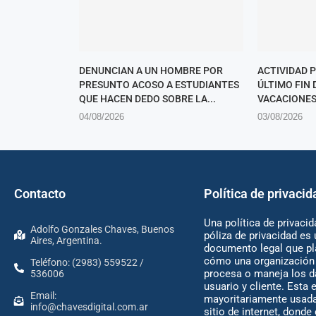
DENUNCIAN A UN HOMBRE POR
ACTIVIDAD 
PRESUNTO ACOSO A ESTUDIANTES
ÚLTIMO FIN
QUE HACEN DEDO SOBRE LA...
VACACIONES
04/08/2026
03/08/2026
Contacto
Política de privacid
Una política de privacid
Adolfo Gonzales Chaves, Buenos
póliza de privacidad es 
Aires, Argentina.
documento legal que pl
cómo una organización 
Teléfono: (2983) 559522 /
procesa o maneja los d
536006
usuario y cliente. Esta 
Email:
mayoritariamente usada
info@chavesdigital.com.ar
sitio de internet, donde