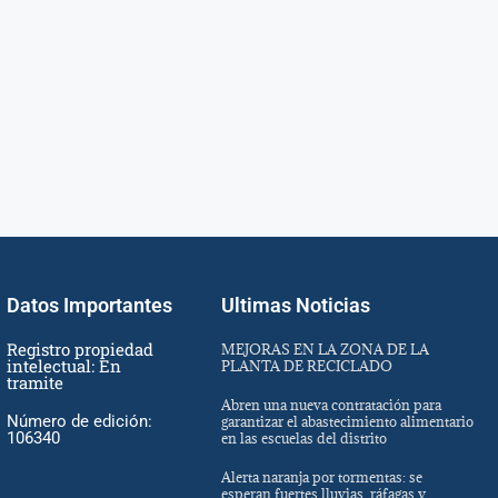
Datos Importantes
Ultimas Noticias
Registro propiedad
MEJORAS EN LA ZONA DE LA
intelectual: En
PLANTA DE RECICLADO
tramite
Abren una nueva contratación para
Número de edición:
garantizar el abastecimiento alimentario
106340
en las escuelas del distrito
Alerta naranja por tormentas: se
esperan fuertes lluvias, ráfagas y