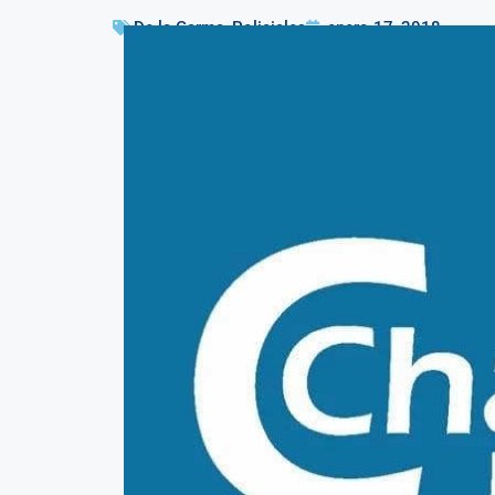
De la Garma
,
Policiales
enero 17, 2018