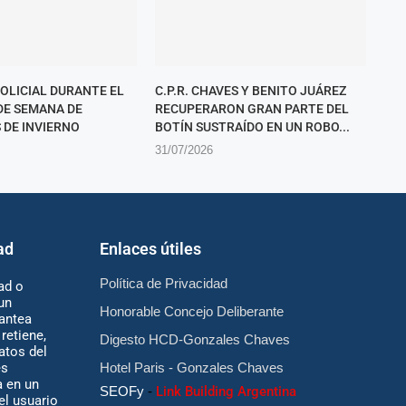
POLICIAL DURANTE EL
C.P.R. CHAVES Y BENITO JUÁREZ
 DE SEMANA DE
RECUPERARON GRAN PARTE DEL
 DE INVIERNO
BOTÍN SUSTRAÍDO EN UN ROBO...
31/07/2026
ad
Enlaces útiles
Política de Privacidad
ad o
un
Honorable Concejo Deliberante
antea
retiene,
Digesto HCD-Gonzales Chaves
atos del
es
Hotel Paris - Gonzales Chaves
 en un
SEOFy
-
Link Building Argentina
 el usuario