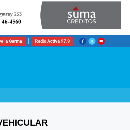
e la Garma
Radio Activa 97.9
VEHICULAR