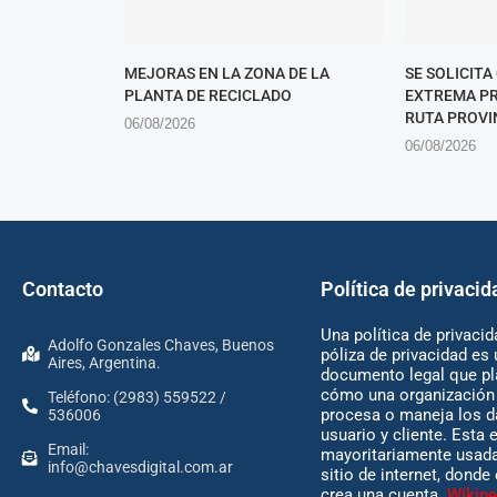
MEJORAS EN LA ZONA DE LA
SE SOLICITA
PLANTA DE RECICLADO
EXTREMA PR
RUTA PROVIN
06/08/2026
06/08/2026
Contacto
Política de privacid
Una política de privacid
Adolfo Gonzales Chaves, Buenos
póliza de privacidad es 
Aires, Argentina.
documento legal que pl
cómo una organización 
Teléfono: (2983) 559522 /
procesa o maneja los d
536006
usuario y cliente. Esta 
Email:
mayoritariamente usada
info@chavesdigital.com.ar
sitio de internet, donde
crea una cuenta.
Wikipe