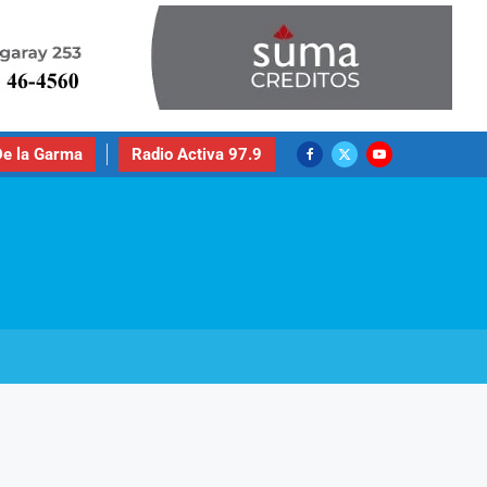
e la Garma
Radio Activa 97.9