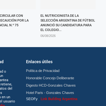
 CIRCULAR CON
EL NUTRICIONISTA DE LA
ECAUCIÓN POR LA
SELECCIÓN ARGENTINA DE FÚTBOL
CIAL N.º 75
ANUNCIÓ SU CANDIDATURA PARA
EL COLEGIO...
06/08/2026
ad
Enlaces útiles
Política de Privacidad
ad o
un
Honorable Concejo Deliberante
antea
retiene,
Digesto HCD-Gonzales Chaves
atos del
es
Hotel Paris - Gonzales Chaves
 en un
SEOFy
-
Link Building Argentina
 el usuario
dia