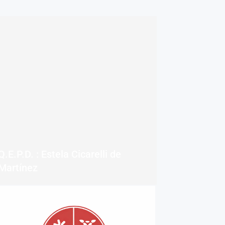
Q.E.P.D. : Estela Cicarelli de
Martínez