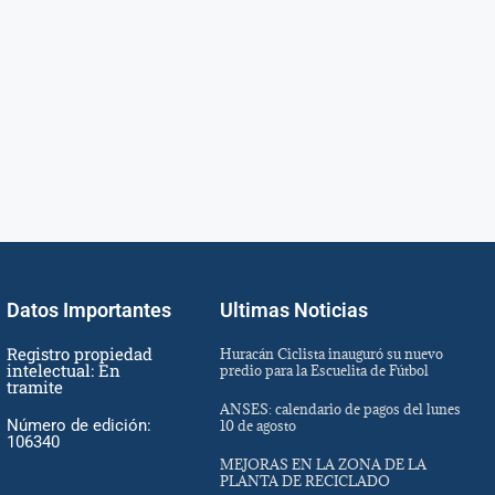
Datos Importantes
Ultimas Noticias
Registro propiedad
Huracán Ciclista inauguró su nuevo
intelectual: En
predio para la Escuelita de Fútbol
tramite
ANSES: calendario de pagos del lunes
Número de edición:
10 de agosto
106340
MEJORAS EN LA ZONA DE LA
PLANTA DE RECICLADO