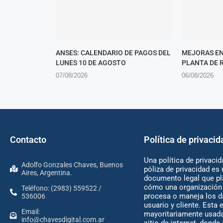
ANSES: CALENDARIO DE PAGOS DEL
MEJORAS EN
LUNES 10 DE AGOSTO
PLANTA DE 
07/08/2026
06/08/2026
Contacto
Política de privacid
Una política de privacid
Adolfo Gonzales Chaves, Buenos
póliza de privacidad es 
Aires, Argentina.
documento legal que pl
cómo una organización 
Teléfono: (2983) 559522 /
procesa o maneja los d
536006
usuario y cliente. Esta 
Email:
mayoritariamente usada
info@chavesdigital.com.ar