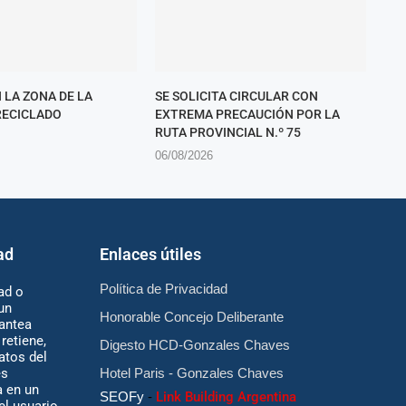
 LA ZONA DE LA
SE SOLICITA CIRCULAR CON
RECICLADO
EXTREMA PRECAUCIÓN POR LA
RUTA PROVINCIAL N.º 75
06/08/2026
ad
Enlaces útiles
Política de Privacidad
ad o
un
Honorable Concejo Deliberante
antea
retiene,
Digesto HCD-Gonzales Chaves
atos del
es
Hotel Paris - Gonzales Chaves
 en un
SEOFy
-
Link Building Argentina