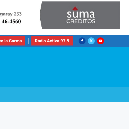
e la Garma
Radio Activa 97.9