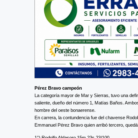
Pérez Bravo campeón
La categoría mayor de Mar y Sierras, tuvo una defin
saliente, dueño del número 1, Matías Baños. Ambos d
hombre del oeste bonaerense.
En carrera, la contundencia fue del chavense Rodolf
Emmanuel Pérez Bravo quien arribó tercero, quedán
1°) Rodolfo Aldasoro 15m 23s 23/100