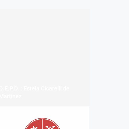
Q.E.P.D. : Estela Cicarelli de
Martínez