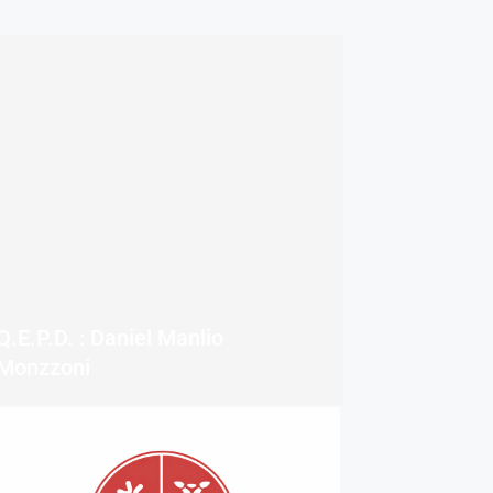
Q.E.P.D. : Daniel Manlio
Monzzoni