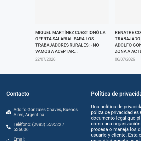
MIGUEL MARTÍNEZ CUESTIONÓ LA
RENATRE C
OFERTA SALARIAL PARA LOS
TRABAJADOR
TRABAJADORES RURALES: «NO
ADOLFO GON
VAMOS A ACEPTAR...
ZONA A ACTU
22/07/2026
06/07/2026
Contacto
Política de privacid
Una política de privacid
Adolfo Gonzales Chaves, Buenos
póliza de privacidad es 
Aires, Argentina.
documento legal que pl
cómo una organización 
Teléfono: (2983) 559522 /
procesa o maneja los d
536006
usuario y cliente. Esta 
Email:
mayoritariamente usada