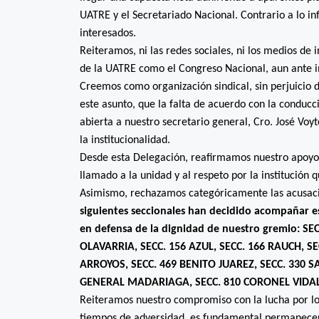
UATRE y el Secretariado Nacional. Contrario a lo i
interesados.
Reiteramos, ni las redes sociales, ni los medios de
de la UATRE como el Congreso Nacional, aun ante i
Creemos como organización sindical, sin perjuicio 
este asunto, que la falta de acuerdo con la conducc
abierta a nuestro secretario general, Cro. José Voy
la institucionalidad.
Desde esta Delegación, reafirmamos nuestro apoyo 
llamado a la unidad y al respeto por la institución
Asimismo, rechazamos categóricamente las acusaci
siguientes seccionales han decidido acompañar e
en defensa de la dignidad de nuestro gremio: SE
OLAVARRIA, SECC. 156 AZUL, SECC. 166 RAUCH, SE
ARROYOS, SECC. 469 BENITO JUAREZ, SECC. 330 S
GENERAL MADARIAGA, SECC. 810 CORONEL VIDAL
Reiteramos nuestro compromiso con la lucha por lo
tiempos de adversidad, es fundamental permanecer