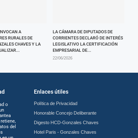
ONVOCAN A
LA CÁMARA DE DIPUTADOS DE
ES RURALES DE
CORRIENTES DECLARÓ DE INTERÉS
ZALES CHAVES Y LA
LEGISLATIVO LA CERTIFICACIÓN
ALIZAR...
EMPRESARIAL DE...
22/06/2026
ad
Enlaces útiles
Política de Privacidad
ad o
un
Honorable Concejo Deliberante
antea
retiene,
Digesto HCD-Gonzales Chaves
atos del
es
Hotel Paris - Gonzales Chaves
 en un