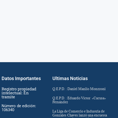
Datos Importantes
Ultimas Noticias
Registro propiedad
Q.E.P.D. : Daniel Manlio Monzzoni
intelectual: En
tramite
Q.E.P.D. : Eduardo Víctor «Cucusa»
Fernández
Número de edición:
106340
La Liga de Comercio e Industria de
Gonzales Chaves lanzó una encuesta