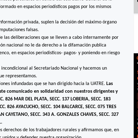
nformado en espacios periodísticos pagos por los mismos
 información privada, suplen la decisión del máximo órgano
mputaciones falsas.
de las deliberaciones que se lleven a cabo internamente por
ión nacional no le da derecho a la difamación publica
tenco, en espacios periodísticos- pagos- y poniendo en riesgo
incondicional al Secretariado Nacional y hacemos un
 que representamos.
ones infundadas que se han dirigido hacia la UATRE.
Las
ste comunicado en solidaridad con nuestros dirigentes y
CC. 826 MAR DEL PLATA, SECC. 137 LOBERIA, SECC. 183
CC. 826 AYACUCHO, SECC. 104 BALCARCE, SECC. 075 TRES
AN CAYETANO, SECC. 343 A. GONZALES CHAVES, SECC. 327
.
s derechos de los trabajadores rurales y afirmamos que, en
 unidos y defender nuestra organización.