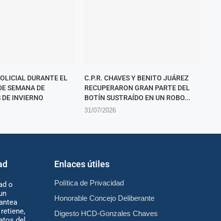
POLICIAL DURANTE EL
C.P.R. CHAVES Y BENITO JUÁREZ
 DE SEMANA DE
RECUPERARON GRAN PARTE DEL
 DE INVIERNO
BOTÍN SUSTRAÍDO EN UN ROBO...
31/07/2026
ad
Enlaces útiles
Política de Privacidad
ad o
un
Honorable Concejo Deliberante
antea
retiene,
Digesto HCD-Gonzales Chaves
atos del