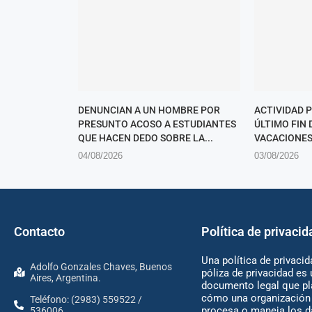
DENUNCIAN A UN HOMBRE POR
ACTIVIDAD 
PRESUNTO ACOSO A ESTUDIANTES
ÚLTIMO FIN
QUE HACEN DEDO SOBRE LA...
VACACIONES
04/08/2026
03/08/2026
Contacto
Política de privacid
Una política de privacid
Adolfo Gonzales Chaves, Buenos
póliza de privacidad es 
Aires, Argentina.
documento legal que pl
cómo una organización 
Teléfono: (2983) 559522 /
procesa o maneja los d
536006