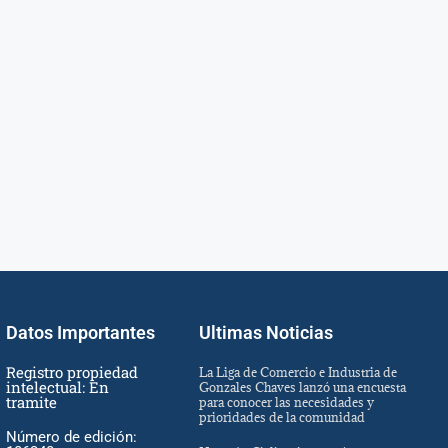
Datos Importantes
Ultimas Noticias
Registro propiedad
La Liga de Comercio e Industria de
intelectual: En
Gonzales Chaves lanzó una encuesta
tramite
para conocer las necesidades y
prioridades de la comunidad
Número de edición: