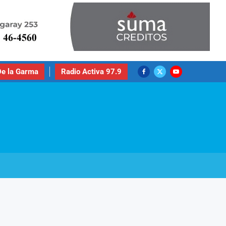
e la Garma
Radio Activa 97.9