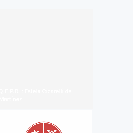
Q.E.P.D. : Estela Cicarelli de
Martínez