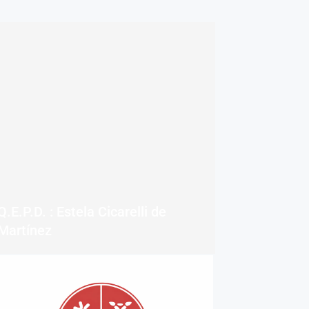
Q.E.P.D. : Estela Cicarelli de
Martínez