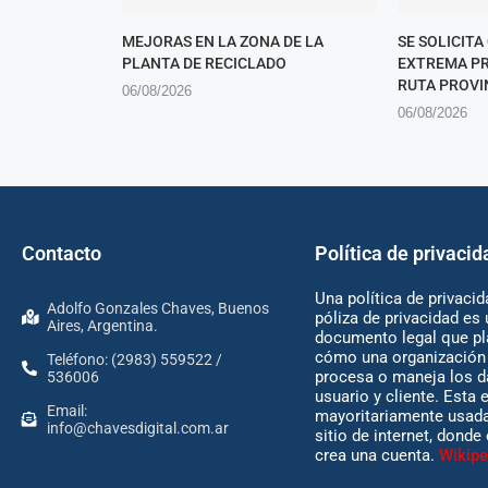
MEJORAS EN LA ZONA DE LA
SE SOLICITA
PLANTA DE RECICLADO
EXTREMA PR
RUTA PROVIN
06/08/2026
06/08/2026
Contacto
Política de privacid
Una política de privacid
Adolfo Gonzales Chaves, Buenos
póliza de privacidad es 
Aires, Argentina.
documento legal que pl
cómo una organización 
Teléfono: (2983) 559522 /
procesa o maneja los d
536006
usuario y cliente. Esta 
Email:
mayoritariamente usada
info@chavesdigital.com.ar
sitio de internet, donde
crea una cuenta.
Wikipe