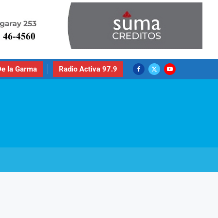
e la Garma
Radio Activa 97.9