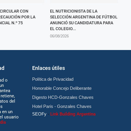
 CIRCULAR CON
EL NUTRICIONISTA DE LA
ECAUCIÓN POR LA
SELECCIÓN ARGENTINA DE FÚTBOL
CIAL N.º 75
ANUNCIÓ SU CANDIDATURA PARA
EL COLEGIO...
06/08/2026
ad
Enlaces útiles
Política de Privacidad
ad o
un
Honorable Concejo Deliberante
antea
retiene,
Digesto HCD-Gonzales Chaves
atos del
es
Hotel Paris - Gonzales Chaves
 en un
SEOFy
-
Link Building Argentina
 el usuario
dia