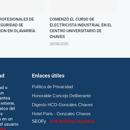
PROFESIONALES DE
COMENZÓ EL CURSO DE
EGURIDAD SE
ELECTRICISTA INDUSTRIAL EN EL
ON EN OLAVARRÍA
CENTRO UNIVERSITARIO DE
CHAVES
26/06/2026
ad
Enlaces útiles
Política de Privacidad
ad o
un
Honorable Concejo Deliberante
antea
retiene,
Digesto HCD-Gonzales Chaves
atos del
es
Hotel Paris - Gonzales Chaves
 en un
SEOFy
-
Link Building Argentina
 el usuario
dia