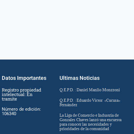
Datos Importantes
Ultimas Noticias
Registro propiedad
Q.E.P.D. : Daniel Manlio Monzzoni
intelectual: En
tramite
Q.E.P.D. : Eduardo Víctor «Cucusa»
Fernández
Número de edición:
106340
La Liga de Comercio e Industria de
Gonzales Chaves lanzó una encuesta
para conocer las necesidades y
prioridades de la comunidad