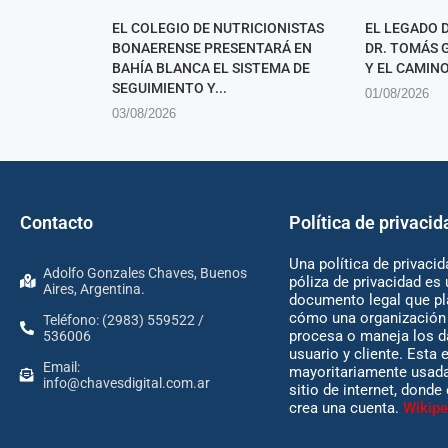
EL COLEGIO DE NUTRICIONISTAS
EL LEGADO 
BONAERENSE PRESENTARÁ EN
DR. TOMÁS 
BAHÍA BLANCA EL SISTEMA DE
Y EL CAMINO 
SEGUIMIENTO Y...
01/08/2026
03/08/2026
Contacto
Política de privacid
Una política de privacid
Adolfo Gonzales Chaves, Buenos
póliza de privacidad es 
Aires, Argentina.
documento legal que pl
cómo una organización 
Teléfono: (2983) 559522 /
procesa o maneja los d
536006
usuario y cliente. Esta 
Email:
mayoritariamente usada
info@chavesdigital.com.ar
sitio de internet, donde
crea una cuenta.
Wikipe