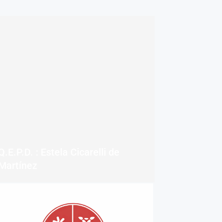
Q.E.P.D. : Estela Cicarelli de
Martínez