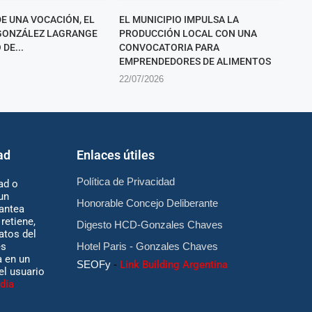
DE UNA VOCACIÓN, EL
EL MUNICIPIO IMPULSA LA
GONZÁLEZ LAGRANGE
PRODUCCIÓN LOCAL CON UNA
DE...
CONVOCATORIA PARA
EMPRENDEDORES DE ALIMENTOS
22/07/2026
ad
Enlaces útiles
Política de Privacidad
ad o
un
Honorable Concejo Deliberante
antea
retiene,
Digesto HCD-Gonzales Chaves
atos del
es
Hotel Paris - Gonzales Chaves
 en un
SEOFy
-
Link Building Argentina
 el usuario
dia