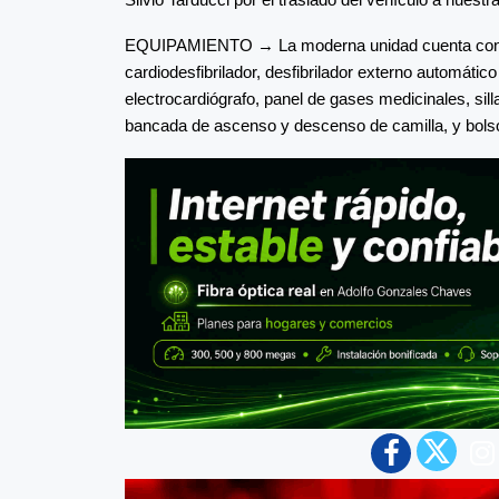
EQUIPAMIENTO → La moderna unidad cuenta con re
cardiodesfibrilador, desfibrilador externo automáti
electrocardiógrafo, panel de gases medicinales, sill
bancada de ascenso y descenso de camilla, y bolso