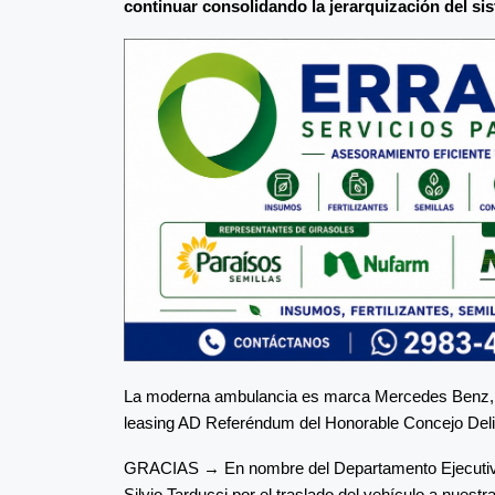
continuar consolidando la jerarquización del sis
La moderna ambulancia es marca Mercedes Benz, tip
leasing AD Referéndum del Honorable Concejo Deli
GRACIAS → En nombre del Departamento Ejecutivo M
Silvio Tarducci por el traslado del vehículo a nuestr