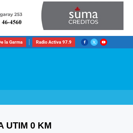
e la Garma
Radio Activa 97.9
 UTIM 0 KM