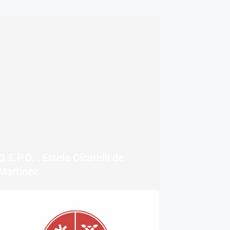
Q.E.P.D. : Estela Cicarelli de
Martínez