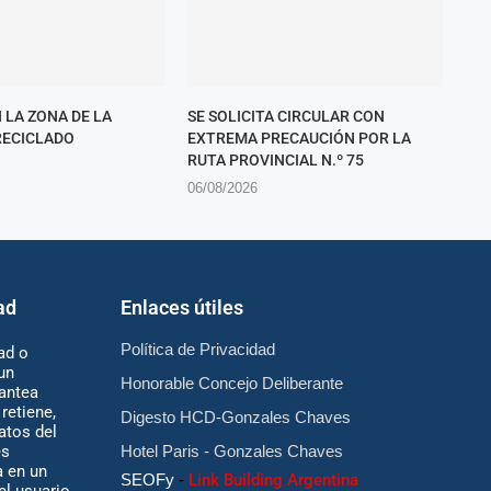
 LA ZONA DE LA
SE SOLICITA CIRCULAR CON
RECICLADO
EXTREMA PRECAUCIÓN POR LA
RUTA PROVINCIAL N.º 75
06/08/2026
ad
Enlaces útiles
Política de Privacidad
ad o
un
Honorable Concejo Deliberante
antea
retiene,
Digesto HCD-Gonzales Chaves
atos del
es
Hotel Paris - Gonzales Chaves
 en un
SEOFy
-
Link Building Argentina