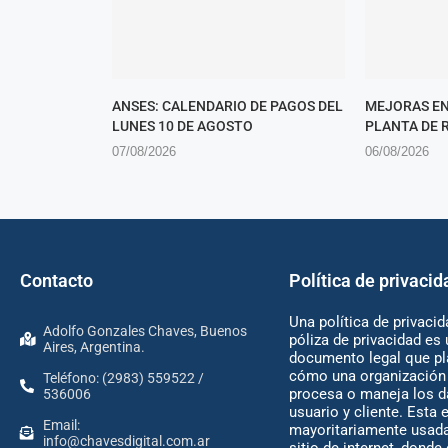
ANSES: CALENDARIO DE PAGOS DEL
MEJORAS EN
LUNES 10 DE AGOSTO
PLANTA DE 
07/08/2026
06/08/2026
Contacto
Política de privacid
Una política de privacid
Adolfo Gonzales Chaves, Buenos
póliza de privacidad es 
Aires, Argentina.
documento legal que pl
cómo una organización 
Teléfono: (2983) 559522 /
procesa o maneja los d
536006
usuario y cliente. Esta 
Email:
mayoritariamente usada
info@chavesdigital.com.ar