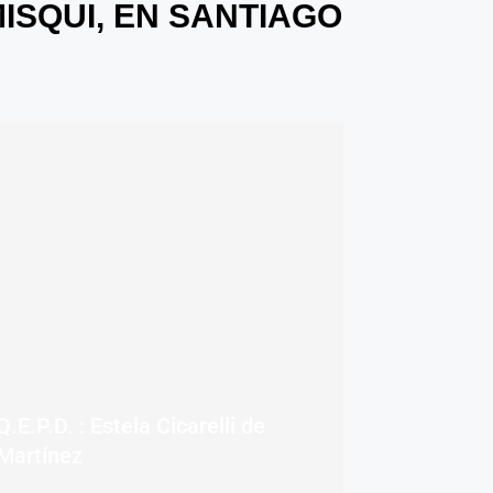
ISQUI, EN SANTIAGO
Q.E.P.D. : Estela Cicarelli de
Martínez