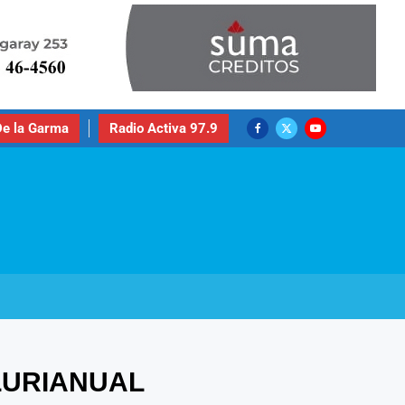
e la Garma
Radio Activa 97.9
PLURIANUAL