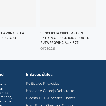
 LA ZONA DE LA
SE SOLICITA CIRCULAR CON
RECICLADO
EXTREMA PRECAUCIÓN POR LA
RUTA PROVINCIAL N.º 75
06/08/2026
ad
Enlaces útiles
Política de Privacidad
ad o
un
Honorable Concejo Deliberante
antea
retiene,
Digesto HCD-Gonzales Chaves
atos del
es
Hotel Paris - Gonzales Chaves