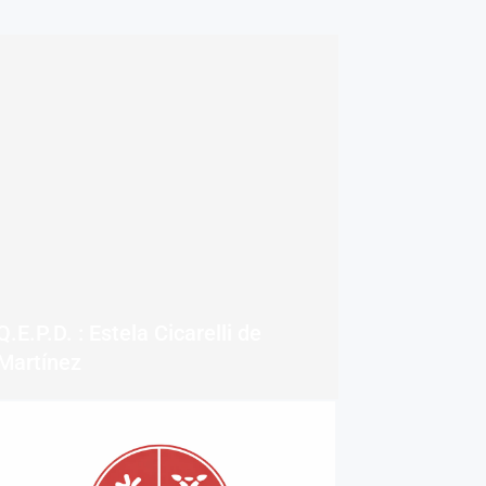
Q.E.P.D. : Estela Cicarelli de
Martínez