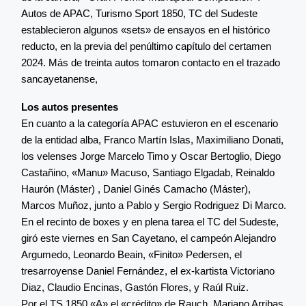
Autos de APAC, Turismo Sport 1850, TC del Sudeste
establecieron algunos «sets» de ensayos en el histórico
reducto, en la previa del penúltimo capítulo del certamen
2024. Más de treinta autos tomaron contacto en el trazado
sancayetanense,
Los autos presentes
En cuanto a la categoría APAC estuvieron en el escenario
de la entidad alba, Franco Martín Islas, Maximiliano Donati,
los velenses Jorge Marcelo Timo y Oscar Bertoglio, Diego
Castañino, «Manu» Macuso, Santiago Elgadab, Reinaldo
Haurón (Máster) , Daniel Ginés Camacho (Máster),
Marcos Muñoz, junto a Pablo y Sergio Rodriguez Di Marco.
En el recinto de boxes y en plena tarea el TC del Sudeste,
giró este viernes en San Cayetano, el campeón Alejandro
Argumedo, Leonardo Beain, «Finito» Pedersen, el
tresarroyense Daniel Fernández, el ex-kartista Victoriano
Diaz, Claudio Encinas, Gastón Flores, y Raúl Ruiz.
Por el TS 1850 «A» el «crédito» de Rauch, Mariano Arribas,