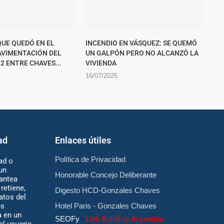
QUE QUEDÓ EN EL
INCENDIO EN VÁSQUEZ: SE QUEMÓ
PAVIMENTACIÓN DEL
UN GALPÓN PERO NO ALCANZÓ LA
2 ENTRE CHAVES...
VIVIENDA
16/07/2025
ad
Enlaces útiles
Política de Privacidad
ad o
un
Honorable Concejo Deliberante
antea
retiene,
Digesto HCD-Gonzales Chaves
atos del
es
Hotel Paris - Gonzales Chaves
 en un
SEOFy
-
Link Building Argentina
 el usuario