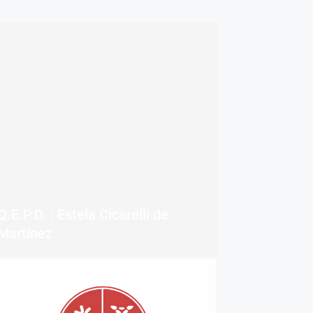
Q.E.P.D. : Estela Cicarelli de
Martínez