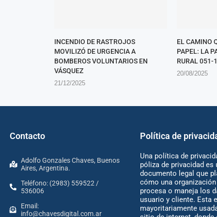
INCENDIO DE RASTROJOS
EL CAMINO 
MOVILIZÓ DE URGENCIA A
PAPEL: LA 
BOMBEROS VOLUNTARIOS EN
RURAL 051-1
VÁSQUEZ
20/08/2025
21/12/2025
Contacto
Política de privacid
Una política de privacid
Adolfo Gonzales Chaves, Buenos
póliza de privacidad es 
Aires, Argentina.
documento legal que pl
cómo una organización 
Teléfono: (2983) 559522 /
procesa o maneja los d
536006
usuario y cliente. Esta 
Email:
mayoritariamente usada
info@chavesdigital.com.ar
sitio de internet, donde