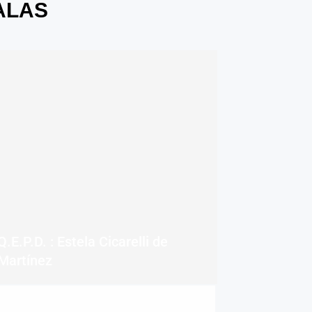
ALAS
Q.E.P.D. : Estela Cicarelli de
Martínez