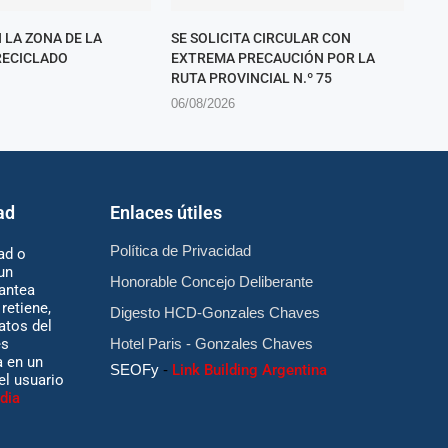
 LA ZONA DE LA
SE SOLICITA CIRCULAR CON
RECICLADO
EXTREMA PRECAUCIÓN POR LA
RUTA PROVINCIAL N.º 75
06/08/2026
ad
Enlaces útiles
Política de Privacidad
ad o
un
Honorable Concejo Deliberante
antea
retiene,
Digesto HCD-Gonzales Chaves
atos del
es
Hotel Paris - Gonzales Chaves
 en un
SEOFy
-
Link Building Argentina
 el usuario
dia