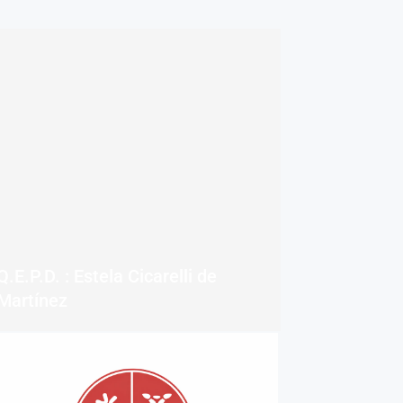
Q.E.P.D. : Estela Cicarelli de
Martínez