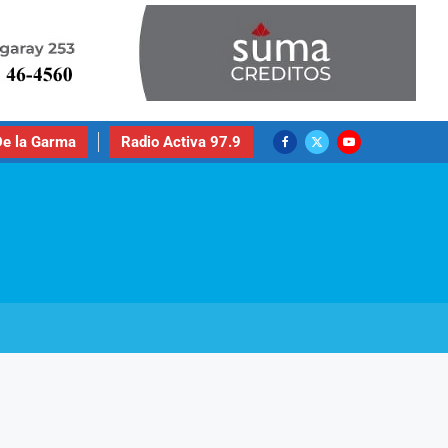
e la Garma
Radio Activa 97.9