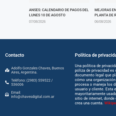
ANSES: CALENDARIO DE PAGOS DEL
MEJORAS EN
LUNES 10 DE AGOSTO
PLANTA DE 
07/08/2026
06/08/2026
Contacto
Política de privacid
Una política de privacid
Adolfo Gonzales Chaves, Buenos
póliza de privacidad es 
Aires, Argentina.
documento legal que pl
cómo una organización 
Teléfono: (2983) 559522 /
procesa o maneja los d
536006
usuario y cliente. Esta 
Email:
mayoritariamente usada
info@chavesdigital.com.ar
sitio de internet, donde
crea una cuenta.
Wikipe