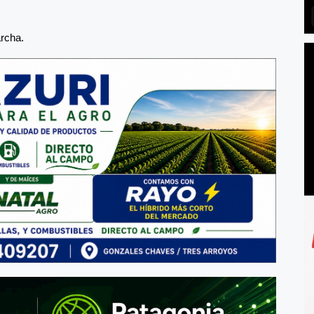
archa.