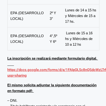
Lunes de 14 a 15 hs
EPA (DESARROLLO
2º Y
y Miércoles de 15 a
LOCAL)
3°
17 hs.
Lunes de 15 a 16
EPA (DESARROLLO
4°,5º
hs y Miércoles de
LOCAL)
Y 6º
10 a 12 hs
La inscripción se realizará mediante formulario digital.
https://docs.google.com/forms/d/e/1FAIpQLSc8nQSdoWzL
usp=sharing
El mismo solicita adjuntar la siguiente documentación
en formato pdf:
– DNI.