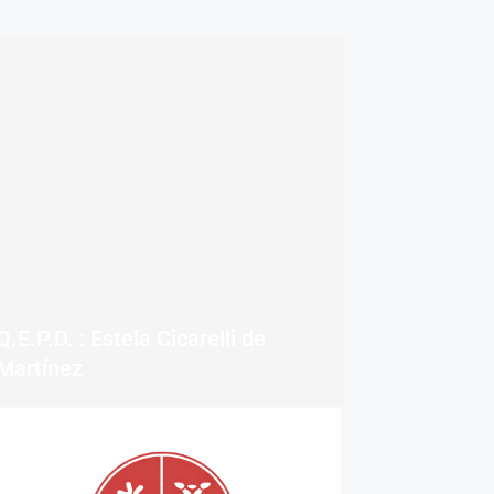
Q.E.P.D. : Estela Cicarelli de
Martínez