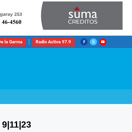
e la Garma
Radio Activa 97.9
9|11|23