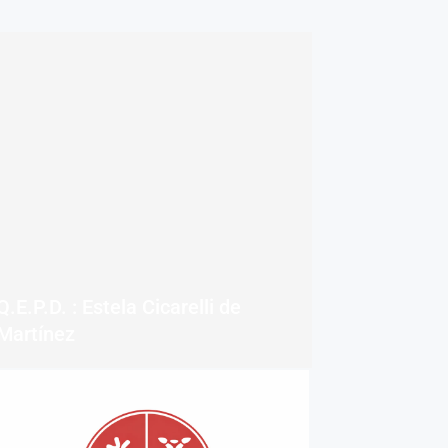
Q.E.P.D. : Estela Cicarelli de
Martínez