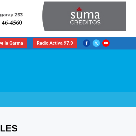
e la Garma
Radio Activa 97.9
OLES