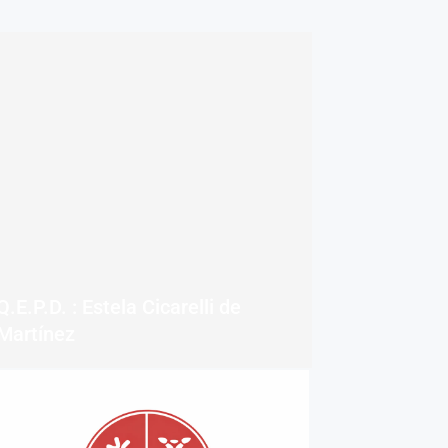
Q.E.P.D. : Estela Cicarelli de
Martínez