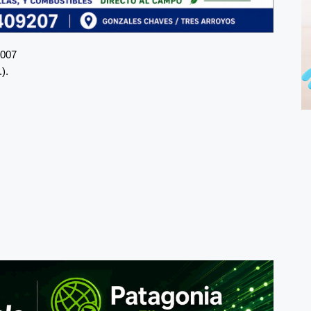
9007
).