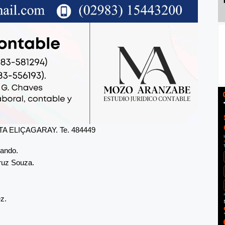
 ELIÇAGARAY. Te. 484449
bando.
ruz Souza.
z.