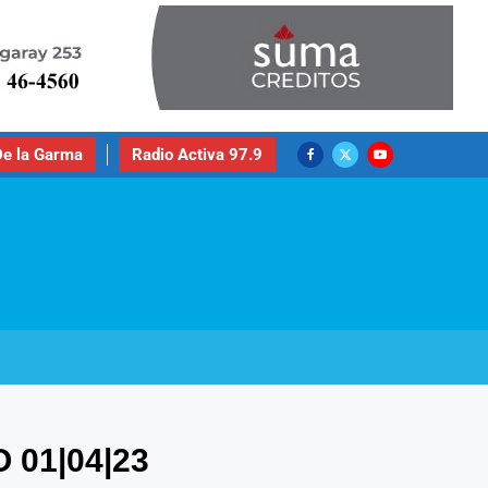
e la Garma
Radio Activa 97.9
01|04|23