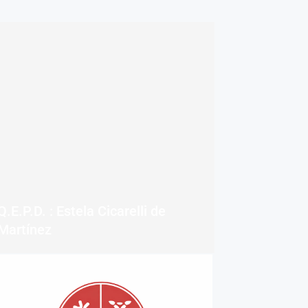
Q.E.P.D. : Estela Cicarelli de
Martínez