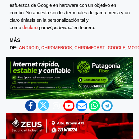
esfuerzos de Google en hardware con un objetivo en
común. Su apuesta son los terminales de gama media y un
claro énfasis en la personalización tal y
como
declaró
para
Hipertextual
en febrero.
MÁS
DE:
ANDROID
,
CHROMEBOOK
,
CHROMECAST
,
GOOGLE
,
MOT