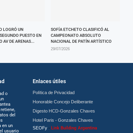
O LOGRÓ UN
SOFÍA ETCHETO CLASIFICÓ AL
SEGUNDO PUESTO EN
CAMPEONATO ABSOLUTO
O AV DE ARENAS...
NACIONAL DE PATÍN ARTÍSTICO
29/07/2026
ad
Enlaces útiles
Política de Privacidad
ad o
un
Honorable Concejo Deliberante
antea
retiene,
Digesto HCD-Gonzales Chaves
atos del
es
Hotel Paris - Gonzales Chaves
 en un
SEOFy
-
Link Building Argentina
 el usuario