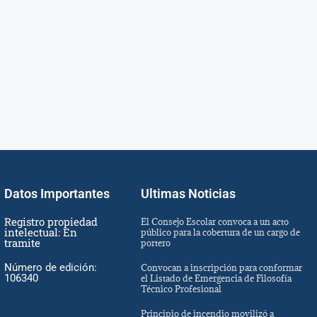
Datos Importantes
Ultimas Noticias
Registro propiedad
El Consejo Escolar convoca a un acto
intelectual: En
público para la cobertura de un cargo de
tramite
portero
Número de edición:
Convocan a inscripción para conformar
106340
el Listado de Emergencia de Filosofía
Técnico Profesional
Principio de incendio movilizó a