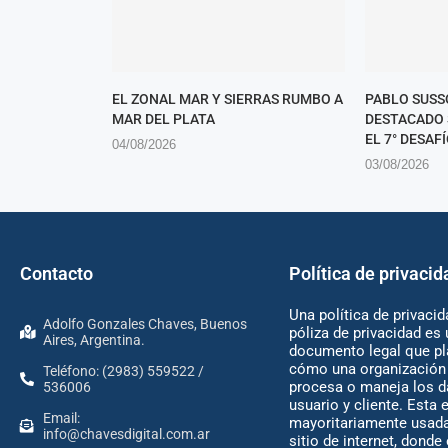
EL ZONAL MAR Y SIERRAS RUMBO A
PABLO SUSS
MAR DEL PLATA
DESTACADO 
EL 7° DESAFÍ
04/08/2026
03/08/2026
Contacto
Política de privacid
Una política de privacid
Adolfo Gonzales Chaves, Buenos
póliza de privacidad es 
Aires, Argentina.
documento legal que pl
cómo una organización 
Teléfono: (2983) 559522 /
procesa o maneja los d
536006
usuario y cliente. Esta 
Email:
mayoritariamente usada
info@chavesdigital.com.ar
sitio de internet, donde