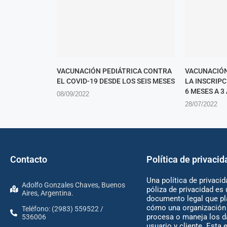
VACUNACIÓN PEDIÁTRICA CONTRA
VACUNACIÓN
EL COVID-19 DESDE LOS SEIS MESES
LA INSCRIP
6 MESES A 3
08/09/2022
28/07/2022
Contacto
Política de privacid
Una política de privacid
Adolfo Gonzales Chaves, Buenos
póliza de privacidad es 
Aires, Argentina.
documento legal que pl
cómo una organización 
Teléfono: (2983) 559522 /
procesa o maneja los d
536006
usuario y cliente. Esta 