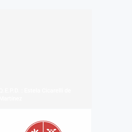
Q.E.P.D. : Estela Cicarelli de
Martínez