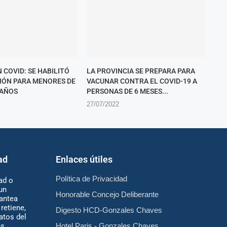
 COVID: SE HABILITÓ
LA PROVINCIA SE PREPARA PARA
CIÓN PARA MENORES DE
VACUNAR CONTRA EL COVID-19 A
 AÑOS
PERSONAS DE 6 MESES...
27/07/2022
ad
Enlaces útiles
Política de Privacidad
ad o
un
Honorable Concejo Deliberante
antea
retiene,
Digesto HCD-Gonzales Chaves
atos del
es
Hotel Paris - Gonzales Chaves