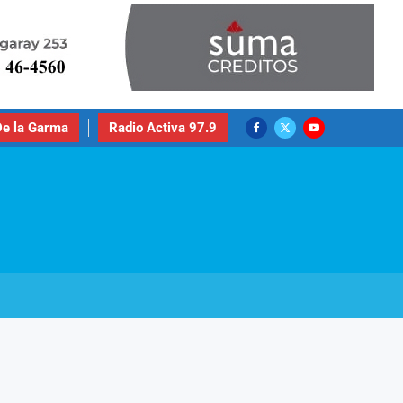
e la Garma
Radio Activa 97.9