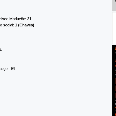
ancisco Madueño:
21
o social:
1 (Chaves)
4
iesgo:
94