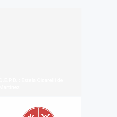
Q.E.P.D. : Estela Cicarelli de
Martínez