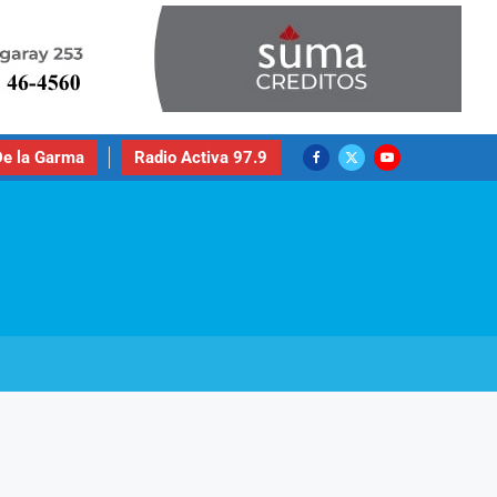
e la Garma
Radio Activa 97.9