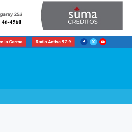
e la Garma
Radio Activa 97.9