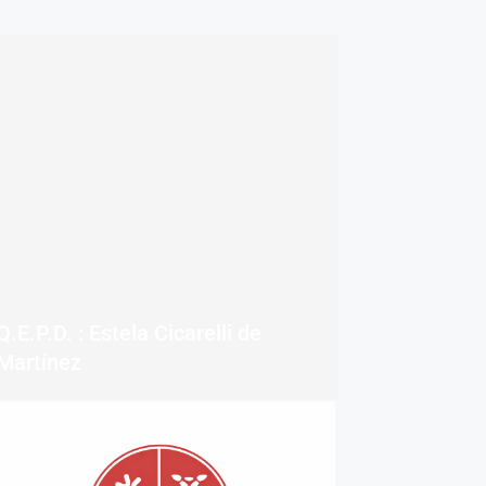
Q.E.P.D. : Estela Cicarelli de
Martínez