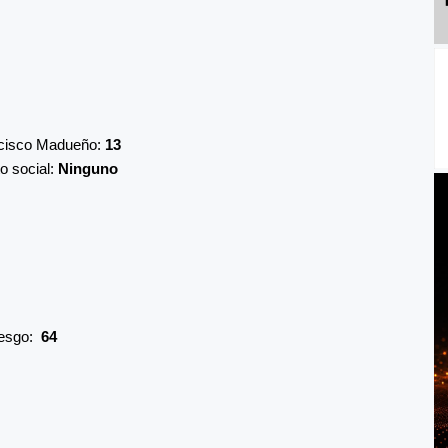
ancisco Madueño:
13
o social:
Ninguno
iesgo:
64