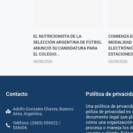
EL NUTRICIONISTA DE LA
COMIENZA E
SELECCIÓN ARGENTINA DE FÚTBOL
MODALIDAD
ANUNCIÓ SU CANDIDATURA PARA
ELECTRÓNIC
EL COLEGIO...
ESTACIONES 
06/08/2026
05/08/2026
Contacto
Política de privacid
Una política de privacid
Adolfo Gonzales Chaves, Buenos
póliza de privacidad es 
Aires, Argentina.
documento legal que pl
cómo una organización 
Teléfono: (2983) 559522 /
procesa o maneja los d
536006
usuario y cliente. Esta 