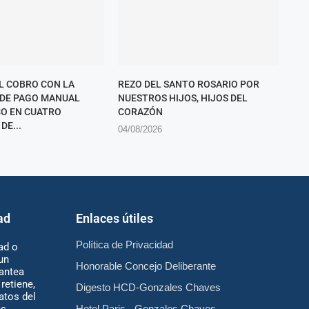
L COBRO CON LA
REZO DEL SANTO ROSARIO POR
 DE PAGO MANUAL
NUESTROS HIJOS, HIJOS DEL
O EN CUATRO
CORAZÓN
DE...
04/08/2026
ad
Enlaces útiles
Política de Privacidad
ad o
un
Honorable Concejo Deliberante
antea
retiene,
Digesto HCD-Gonzales Chaves
atos del
es
Hotel Paris - Gonzales Chaves