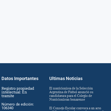
Datos Importantes
Ultimas Noticias
Registro propiedad
El nutricionista de la Selección
intelectual: En
Argentina de Fútbol anunció su
tramite
candidatura para el Colegio de
Nutricionistas bonarense
Número de edición:
106340
El Consejo Escolar convoca a un acto