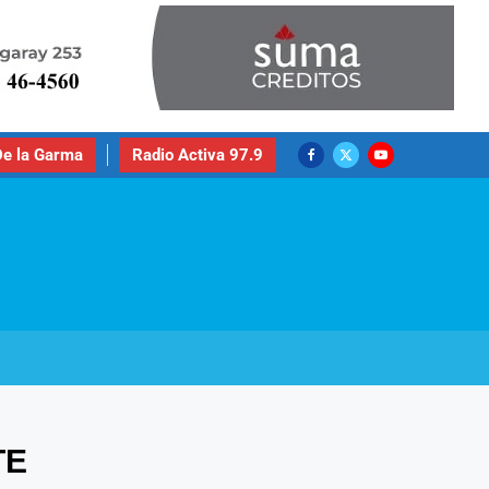
e la Garma
Radio Activa 97.9
TE