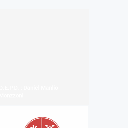
Q.E.P.D. : Daniel Manlio
Monzzoni