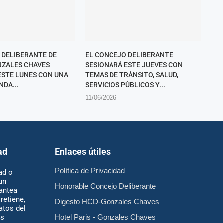
 DELIBERANTE DE
EL CONCEJO DELIBERANTE
NZALES CHAVES
SESIONARÁ ESTE JUEVES CON
ESTE LUNES CON UNA
TEMAS DE TRÁNSITO, SALUD,
NDA...
SERVICIOS PÚBLICOS Y...
11/06/2026
ad
Enlaces útiles
Política de Privacidad
ad o
un
Honorable Concejo Deliberante
antea
retiene,
Digesto HCD-Gonzales Chaves
atos del
es
Hotel Paris - Gonzales Chaves