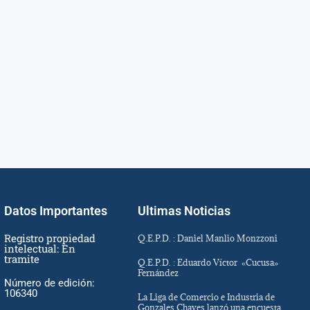
Datos Importantes
Ultimas Noticias
Registro propiedad
Q.E.P.D. : Daniel Manlio Monzzoni
intelectual: En
tramite
Q.E.P.D. : Eduardo Víctor «Cucusa»
Fernández
Número de edición:
106340
La Liga de Comercio e Industria de
Gonzales Chaves lanzó una encuesta