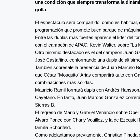
una condición que siempre transforma la dinámic
grilla.
El espectáculo será compartido, como es habitual,
programación que promete buen parque de máquinas 
Entre las duplas más fuertes aparece el líder del to
con el campeón de APAC, Kevin Walter, sobre “La M
Otro binomio destacado es el del campeón Juan Ga
José Castañino, conformando una dupla de altísimo 
También sobresale la presencia de Juan Marcelo Bel
que César “Mosquito” Arias compartirá auto con Ga
combinaciones más sólidas.
Mauricio Ramil formará dupla con Andrés Hansson, 
Cayetano. En tanto, Juan Marcos González correrá 
Sierras B.
El regreso de Mario y Gabriel Venancio sobre Opel 
Álvaro Ponce con Charly Vouilloz, y la de Ezequiel
familia Schonfeld.
Como adelantamos previamente, Christian Pineda est