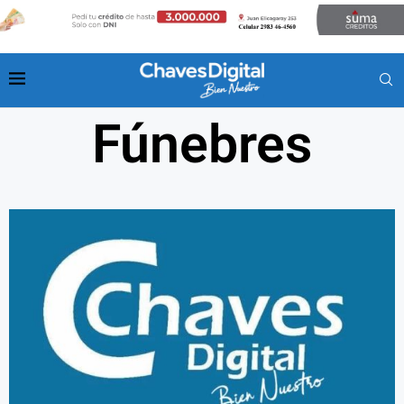
Fúnebres