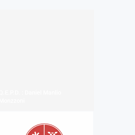
Q.E.P.D. : Daniel Manlio
Monzzoni