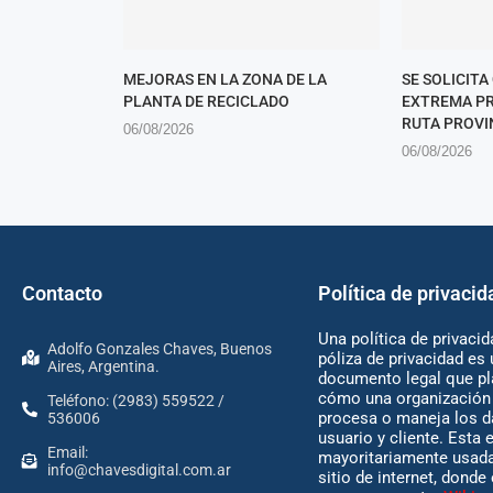
MEJORAS EN LA ZONA DE LA
SE SOLICITA
PLANTA DE RECICLADO
EXTREMA PR
RUTA PROVIN
06/08/2026
06/08/2026
Contacto
Política de privacid
Una política de privacid
Adolfo Gonzales Chaves, Buenos
póliza de privacidad es 
Aires, Argentina.
documento legal que pl
cómo una organización 
Teléfono: (2983) 559522 /
procesa o maneja los d
536006
usuario y cliente. Esta 
Email:
mayoritariamente usada
info@chavesdigital.com.ar
sitio de internet, donde