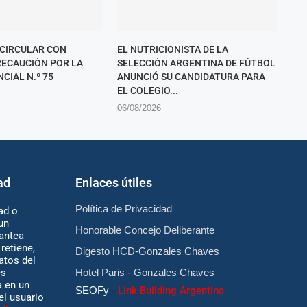
 CIRCULAR CON
EL NUTRICIONISTA DE LA
ECAUCIÓN POR LA
SELECCIÓN ARGENTINA DE FÚTBOL
CIAL N.º 75
ANUNCIÓ SU CANDIDATURA PARA
EL COLEGIO...
06/08/2026
ad
Enlaces útiles
Política de Privacidad
ad o
un
Honorable Concejo Deliberante
antea
retiene,
Digesto HCD-Gonzales Chaves
atos del
es
Hotel Paris - Gonzales Chaves
 en un
SEOFy
-
Link Building Argentina
 el usuario