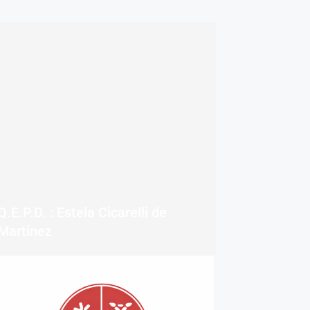
Q.E.P.D. : Estela Cicarelli de
Martínez