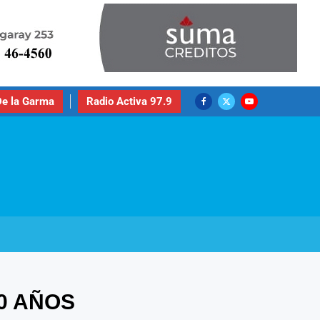
e la Garma
Radio Activa 97.9
70 AÑOS