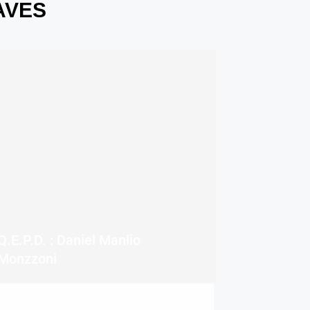
AVES
Q.E.P.D. : Daniel Manlio
Monzzoni