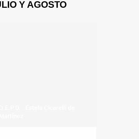
LIO Y AGOSTO
Q.E.P.D. : Estela Cicarelli de
Martínez