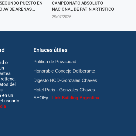
SEGUNDO PUESTO EN
CAMPEONATO ABSOLUTO
O AV DE ARENAS...
NACIONAL DE PATÍN ARTÍSTICO
29/07/2026
ad
Enlaces útiles
Política de Privacidad
ad o
un
Honorable Concejo Deliberante
antea
retiene,
Digesto HCD-Gonzales Chaves
atos del
es
Hotel Paris - Gonzales Chaves
 en un
SEOFy
-
Link Building Argentina
 el usuario
dia