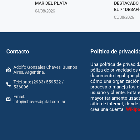
MAR DEL PLATA
DESTACADO 
EL 7° DESAFÍ
04/08/2026
03/08/2026
Contacto
Política de privacid
Una política de privacid
Adolfo Gonzales Chaves, Buenos
póliza de privacidad es 
Aires, Argentina.
documento legal que pl
cómo una organización 
Teléfono: (2983) 559522 /
procesa o maneja los d
536006
usuario y cliente. Esta 
Email:
mayoritariamente usada
info@chavesdigital.com.ar
sitio de internet, donde
crea una cuenta.
Wikipe