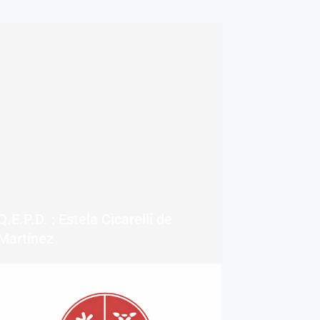
Q.E.P.D. : Estela Cicarelli de
Martínez