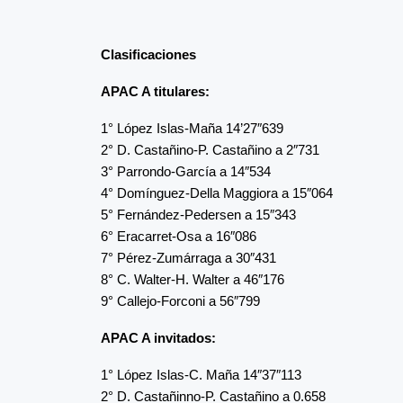
Clasificaciones
APAC A titulares:
1° López Islas-Maña 14’27″639
2° D. Castañino-P. Castañino a 2″731
3° Parrondo-García a 14″534
4° Domínguez-Della Maggiora a 15″064
5° Fernández-Pedersen a 15″343
6° Eracarret-Osa a 16″086
7° Pérez-Zumárraga a 30″431
8° C. Walter-H. Walter a 46″176
9° Callejo-Forconi a 56″799
APAC A invitados:
1° López Islas-C. Maña 14″37″113
2° D. Castañinno-P. Castañino a 0.658