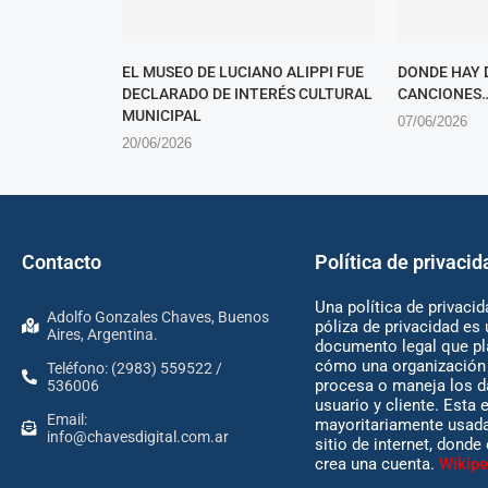
EL MUSEO DE LUCIANO ALIPPI FUE
DONDE HAY 
DECLARADO DE INTERÉS CULTURAL
CANCIONES
MUNICIPAL
07/06/2026
20/06/2026
Contacto
Política de privacid
Una política de privacid
Adolfo Gonzales Chaves, Buenos
póliza de privacidad es 
Aires, Argentina.
documento legal que pl
cómo una organización 
Teléfono: (2983) 559522 /
procesa o maneja los d
536006
usuario y cliente. Esta 
Email:
mayoritariamente usada
info@chavesdigital.com.ar
sitio de internet, donde
crea una cuenta.
Wikipe