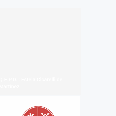
Q.E.P.D. : Estela Cicarelli de
Martínez