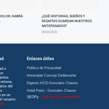
DOLOR, HABRÁ
¿QUÉ HISTORIAS, SUEÑOS Y
…
DESAFÍOS GUARDAN NUESTROS
ANTEPASADOS?
06/06/2026
ad
Enlaces útiles
Política de Privacidad
ad o
un
Honorable Concejo Deliberante
antea
retiene,
Digesto HCD-Gonzales Chaves
atos del
es
Hotel Paris - Gonzales Chaves
 en un
SEOFy
-
Link Building Argentina
 el usuario
dia