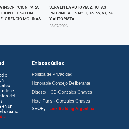
A INSCRIPCIÓN PARA
SERÁ EN LA AUTOVÍA 2, RUTAS
DICIÓN DEL SALÓN
PROVINCIALES Nº11, 36, 56, 63, 74,
 FLORENCIO MOLINAS
Y AUTOPISTA...
23/07/2026
ad
Enlaces útiles
Política de Privacidad
ad o
un
Honorable Concejo Deliberante
antea
retiene,
Digesto HCD-Gonzales Chaves
atos del
es
Hotel Paris - Gonzales Chaves
 en un
SEOFy
-
Link Building Argentina
 el usuario
dia