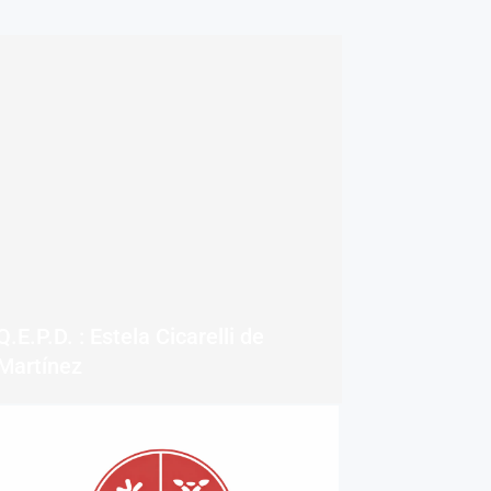
Q.E.P.D. : Estela Cicarelli de
Martínez