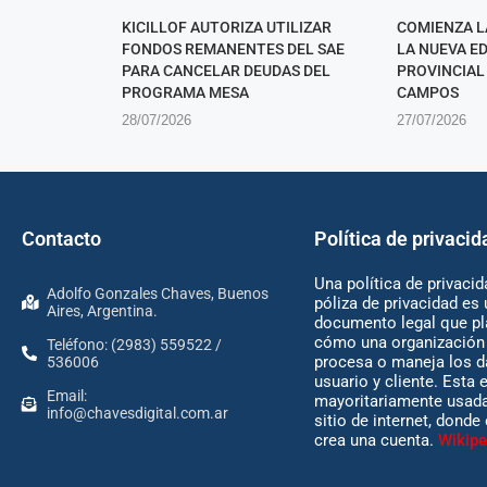
KICILLOF AUTORIZA UTILIZAR
COMIENZA L
FONDOS REMANENTES DEL SAE
LA NUEVA E
PARA CANCELAR DEUDAS DEL
PROVINCIAL
PROGRAMA MESA
CAMPOS
28/07/2026
27/07/2026
Contacto
Política de privacid
Una política de privacid
Adolfo Gonzales Chaves, Buenos
póliza de privacidad es 
Aires, Argentina.
documento legal que pl
cómo una organización 
Teléfono: (2983) 559522 /
procesa o maneja los d
536006
usuario y cliente. Esta 
Email:
mayoritariamente usada
info@chavesdigital.com.ar
sitio de internet, donde
crea una cuenta.
Wikipe