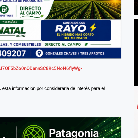
LScI7OF5bZo0nODannSC89c5NoN6fIyWg-
esta información por considerarla de interés para el